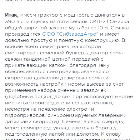
имеем трактор с мощностью двигателя в
Итак,
390 л.с. и сцепку из пяти сеялок СКП-2.1 Омичка
общей шириной захвата чуть более 10 м. Сеялка
производится
ООО "СибзаводАгро"
и имеет
довольно простую и понятную конструкцию. В
основе всего лежит рама, на которой
смонтирован семенной бункер. Дозатор семян
связан тандемной цепной передачей с
прикатывающим катком, благодаря чему
обеспечивается синхронизированная со
скоростью движения дозировка семян и
возможность настройки нормы высева за счет
применения набора сменных звездочек
(подобный подход до сих пор используют многие
именитые производители сельхозтехники,
несмотря на появление электро- и
гидроприводов, синхронизируемых лазерными
датчиками скорости). Семена, в свою очередь,
через семяпровод укладываются в борозду,
подготовленную лапой или долотом. К слову