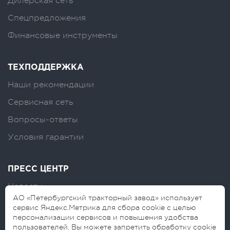
Дилерская сеть
Спецпредложения
Финансовые инструменты
ТЕХПОДДЕРЖКА
Наши рекомендации
Сервисная сеть
Вопросы-ответы
Условия гарантии
ПРЕСС ЦЕНТР
Новости
АО «Петербургский тракторный завод» использует
Логотипы
сервис Яндекс.Метрика для сбора cookie с целью
персонализации сервисов и повышения удобства
Блог
пользователей. Вы можете запретить обработку cookie