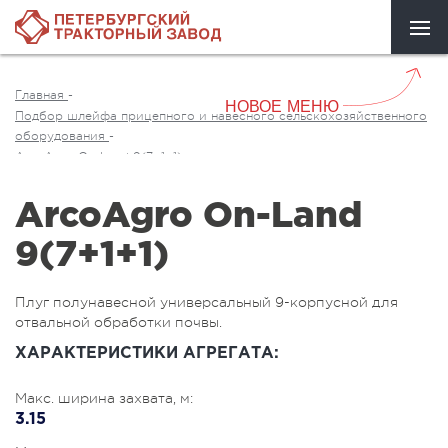
Главная
-
НОВОЕ МЕНЮ
Подбор шлейфа прицепного и навесного сельскохозяйственного
оборудования
-
ArcoAgro On-Land 9(7+1+1)
ArcoAgro On-Land
9(7+1+1)
Плуг полунавесной универсальный 9-корпусной для
отвальной обработки почвы.
ХАРАКТЕРИСТИКИ АГРЕГАТА:
Макс. ширина захвата, м:
3.15