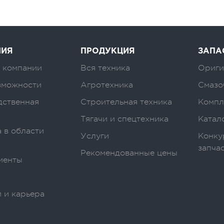
НИЯ
ПРОДУКЦИЯ
ЗАПА
 компании
Вся техника
Ориги
зможности
Агротехника
Смазо
дственная
Строительная техника
Компл
Тягачи и спецтехника
Катал
 в области
Услуги
Конку
запча
Рекомендованные цены
иенты
 и карьера