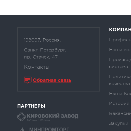
КОМПА
Профиль
198097, Россия,
Наши во
Санкт-Петербург,
пр. Стачек, 47
Произво
Контакты
система
Политика
Обратная связь
качества
Наши Кл
История
ПАРТНЕРЫ
Вакансии
Закупки