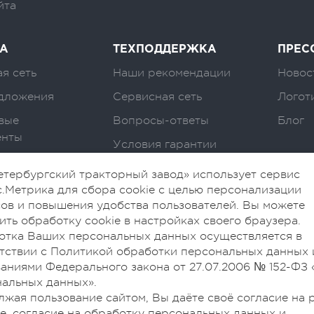
йта
А
ТЕХПОДДЕРЖКА
ПРЕС
я сеть
Наши рекомендации
Новос
дложения
Сервисная сеть
Логот
вые
Вопросы-ответы
Блог
енты
Условия гарантии
тербургский тракторный завод» использует сервис
.Метрика для сбора cookie с целью персонализации
ов и повышения удобства пользователей. Вы можете
ить обработку cookie в настройках своего браузера.
отка Ваших персональных данных осуществляется в
тствии с Политикой обработки персональных данных 
аниями Федерального закона от 27.07.2006 № 152-ФЗ 
альных данных».
жая пользование сайтом, Вы даёте своё согласие на 
ie, согласие на обработку персональных данных и