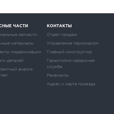
СНЫЕ ЧАСТИ
КОНТАКТЫ
нальные запчасти
Отдел продаж
чные материалы
Управление персоналом
екты модернизации
Главный конструктор
оги деталей
Гарантийно-сервисная
служба
рентный анализ
стей
Реквизиты
Адрес и карта проезда