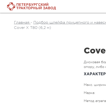
Главная
-
Подбор шлейфа прицепного и навесн
Cover X T80 (6,2 м)
Cove
Дисковая бор
опору, либо 
ХАРАКТЕР
Макс. ширина
Марка:
Метод агрег