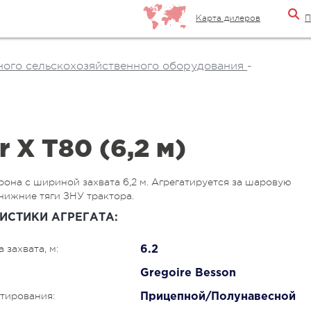
Карта дилеров
П
ого сельскохозяйственного оборудования
-
r X T80 (6,2 м)
она с шириной захвата 6,2 м. Агрегатируется за шаровую
нижние тяги ЗНУ трактора.
ИСТИКИ АГРЕГАТА:
 захвата, м:
6.2
Gregoire Besson
атирования:
Прицепной/Полунавесной