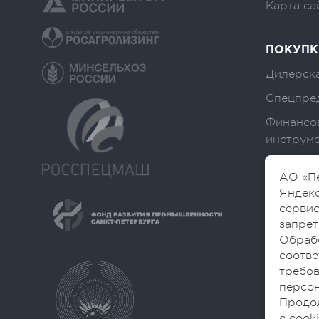
Карта са
ПОКУПК
Дилерска
Спецпре
Финансо
инструм
АО «Пе
Яндекс
сервис
запрет
Обраб
соотве
требов
персон
Продол
с cook