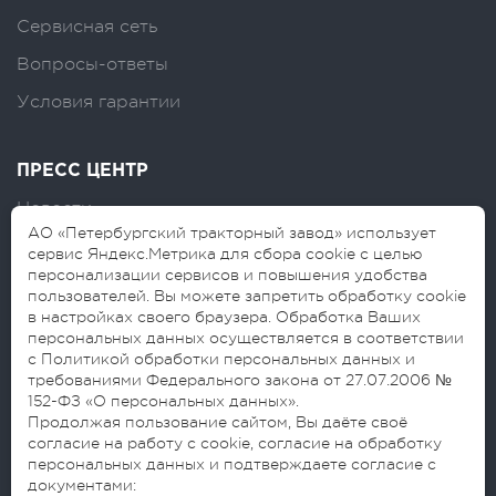
Сервисная сеть
Вопросы-ответы
Условия гарантии
ПРЕСС ЦЕНТР
Новости
АО «Петербургский тракторный завод» использует
Логотипы
сервис Яндекс.Метрика для сбора cookie с целью
персонализации сервисов и повышения удобства
Блог
пользователей. Вы можете запретить обработку cookie
в настройках своего браузера. Обработка Ваших
персональных данных осуществляется в соответствии
с Политикой обработки персональных данных и
требованиями Федерального закона от 27.07.2006 №
152-ФЗ «О персональных данных».
Продолжая пользование сайтом, Вы даёте своё
согласие на работу с cookie, согласие на обработку
© 2026 АО «Петербургский тракторный
персональных данных и подтверждаете согласие с
завод»
документами: