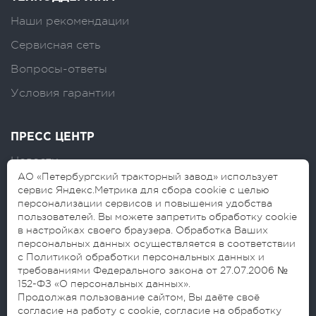
Наши рекомендации
Сервисная сеть
Вопросы-ответы
Условия гарантии
ПРЕСС ЦЕНТР
Новости
АО «Петербургский тракторный завод» использует
Логотипы
сервис Яндекс.Метрика для сбора cookie с целью
персонализации сервисов и повышения удобства
Блог
пользователей. Вы можете запретить обработку cookie
в настройках своего браузера. Обработка Ваших
персональных данных осуществляется в соответствии
с Политикой обработки персональных данных и
требованиями Федерального закона от 27.07.2006 №
152-ФЗ «О персональных данных».
Продолжая пользование сайтом, Вы даёте своё
согласие на работу с cookie, согласие на обработку
© 2026 АО «Петербургский тракторный