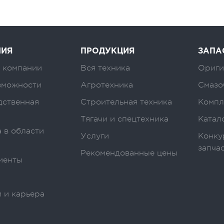
НИЯ
ПРОДУКЦИЯ
ЗАПА
 компании
Вся техника
Ориги
зможности
Агротехника
Смазо
дственная
Строительная техника
Компл
Тягачи и спецтехника
Катал
 в области
Услуги
Конку
запча
Рекомендованные цены
иенты
 и карьера