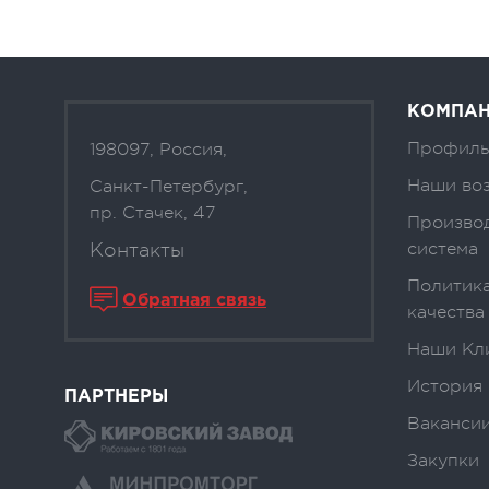
КОМПА
Профиль
198097, Россия,
Наши во
Санкт-Петербург,
пр. Стачек, 47
Произво
Контакты
система
Политика
Обратная связь
качества
Наши Кл
История
ПАРТНЕРЫ
Вакансии
Закупки