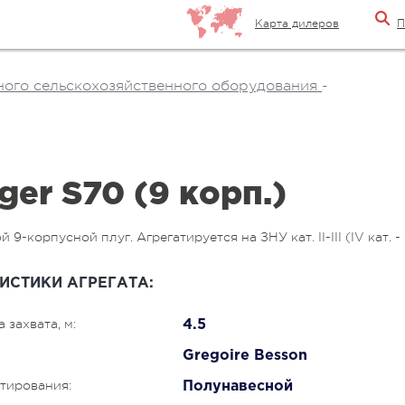
Карта дилеров
П
ого сельскохозяйственного оборудования
-
ger S70 (9 корп.)
9-корпусной плуг. Агрегатируется на ЗНУ кат. II-III (IV кат. -
ИСТИКИ АГРЕГАТА:
 захвата, м:
4.5
Gregoire Besson
атирования:
Полунавесной