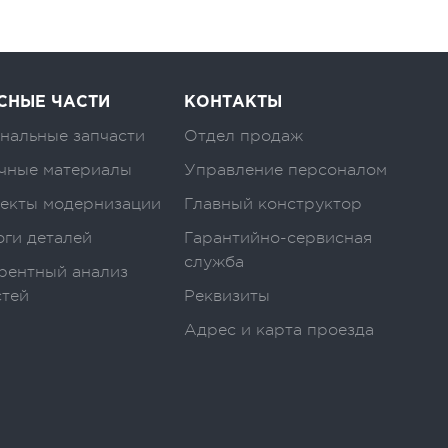
СНЫЕ ЧАСТИ
КОНТАКТЫ
нальные запчасти
Отдел продаж
чные материалы
Управление персоналом
екты модернизации
Главный конструктор
оги деталей
Гарантийно-сервисная
служба
рентный анализ
стей
Реквизиты
Адрес и карта проезда