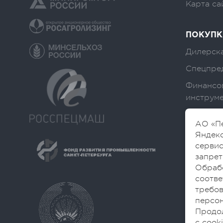
Карта са
ПОКУПК
Дилерска
Спецпре
Финансо
инструм
АО «Пе
Яндекс
сервис
запрет
Обраб
соотве
требов
персон
Продол
с cook