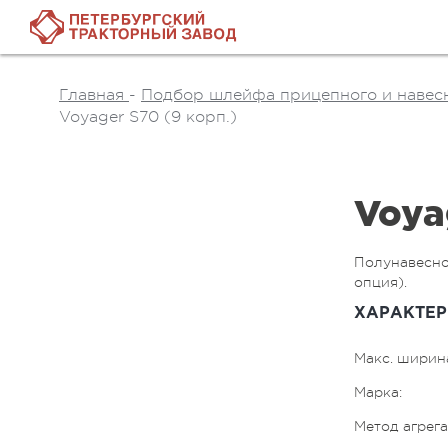
Главная
-
Подбор шлейфа прицепного и навесн
Voyager S70 (9 корп.)
Voya
Полунавесной 
опция).
ХАРАКТЕР
Макс. ширина
Марка:
Метод агрег