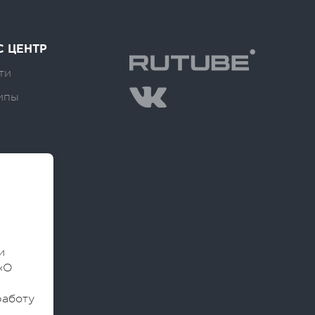
С ЦЕНТР
ти
ипы
и
«О
работу