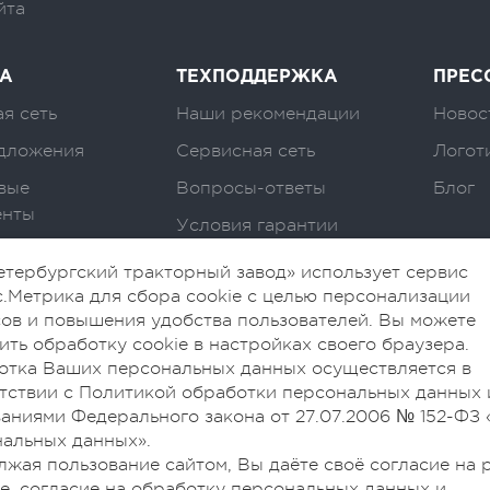
йта
А
ТЕХПОДДЕРЖКА
ПРЕС
я сеть
Наши рекомендации
Новос
дложения
Сервисная сеть
Логот
вые
Вопросы-ответы
Блог
енты
Условия гарантии
тербургский тракторный завод» использует сервис
.Метрика для сбора cookie с целью персонализации
ов и повышения удобства пользователей. Вы можете
ить обработку cookie в настройках своего браузера.
отка Ваших персональных данных осуществляется в
тствии с Политикой обработки персональных данных 
аниями Федерального закона от 27.07.2006 № 152-ФЗ 
альных данных».
жая пользование сайтом, Вы даёте своё согласие на 
ie, согласие на обработку персональных данных и