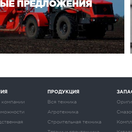
НЫЕ ПРЕДЛОЖЕНИЯ
НИЯ
ПРОДУКЦИЯ
ЗАПА
 компании
Вся техника
Ориги
зможности
Агротехника
Смазо
дственная
Строительная техника
Компл