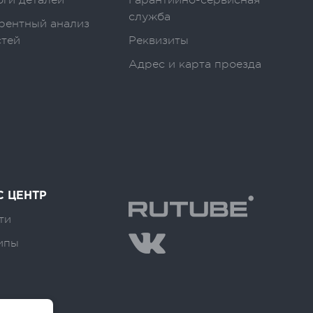
оги деталей
Гарантийно-сервисная
служба
рентный анализ
стей
Реквизиты
Адрес и карта проезда
С ЦЕНТР
ти
ипы