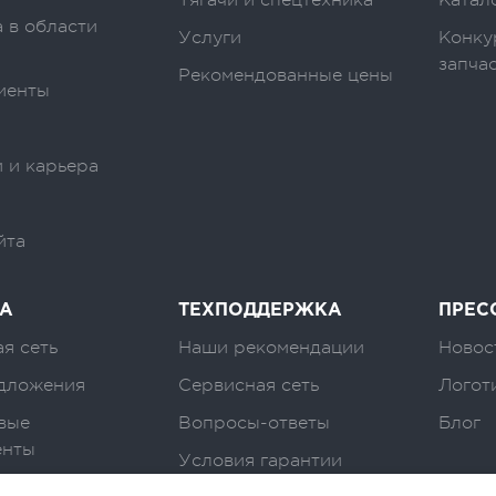
Тягачи и спецтехника
Катал
 в области
Услуги
Конку
запча
Рекомендованные цены
иенты
 и карьера
йта
А
ТЕХПОДДЕРЖКА
ПРЕС
я сеть
Наши рекомендации
Новос
дложения
Сервисная сеть
Логот
вые
Вопросы-ответы
Блог
енты
Условия гарантии