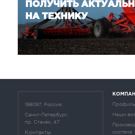
ПОЛУЧИТЬ АКТУАЛЬ
НА ТЕХНИКУ
КОМПА
Профиль
198097, Россия,
Наши во
Санкт-Петербург,
пр. Стачек, 47
Произво
Контакты
система