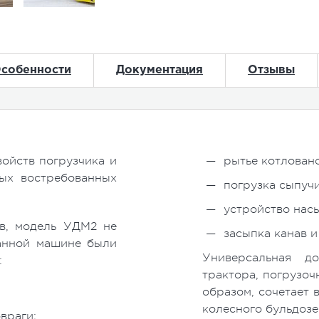
собенности
Документация
Отзывы
войств погрузчика и
рытье котловано
ых востребованных
погрузка сыпуч
устройство нас
ов, модель УДМ2 не
засыпка канав и
данной машине были
Универсальная д
:
трактора, погрузоч
образом, сочетает 
колесного бульдозе
враги;