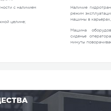
тности с наличием
Наличие гидротра
режим эксплуатаци
машины в карьерах,
жной целине;
Машина оборудов
сиденье оператор
минуты поворачивае
ЕСТВА