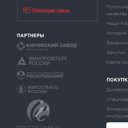
Политика
Обратная связь
качества
Наши Кл
История
ПАРТНЕРЫ
Вакансии
Закупки
Карта са
ПОКУПК
Дилерска
Спецпре
Финансо
инструм