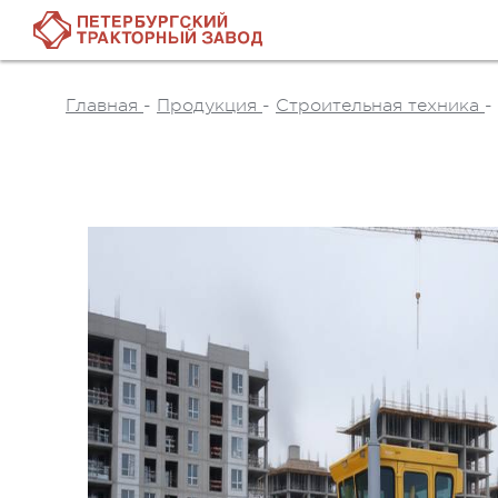
Главная
-
Продукция
-
Строительная техника
-