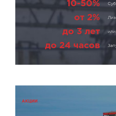
10-50%
Суб
от 2%
Лиз
до 3 лет
или
до 24 часов
Зап
АКЦИИ