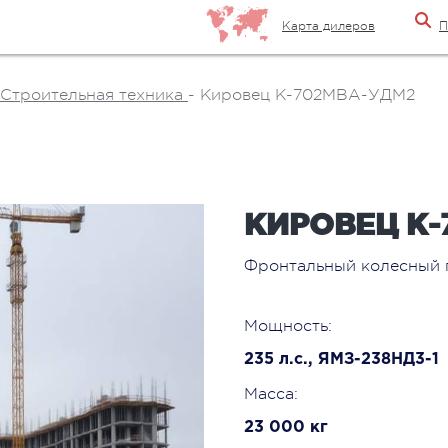
Карта дилеров
П
Строительная техника
-
Кировец К-702МBА-УДМ2
КИРОВЕЦ К-
Фронтальный колесный 
Мощность:
235 л.с., ЯМЗ-238НД3-1
Масса:
23 000 кг