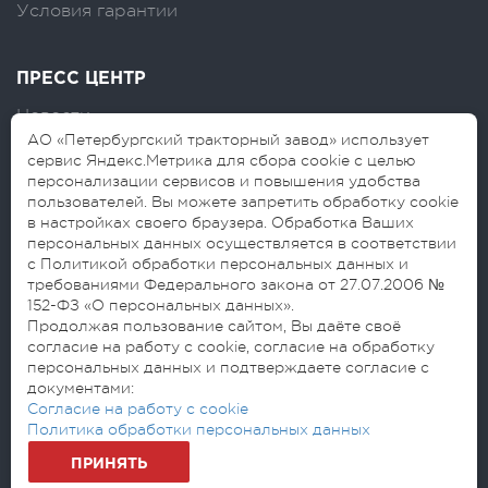
Условия гарантии
ПРЕСС ЦЕНТР
Новости
АО «Петербургский тракторный завод» использует
Логотипы
сервис Яндекс.Метрика для сбора cookie с целью
персонализации сервисов и повышения удобства
Блог
пользователей. Вы можете запретить обработку cookie
в настройках своего браузера. Обработка Ваших
персональных данных осуществляется в соответствии
с Политикой обработки персональных данных и
требованиями Федерального закона от 27.07.2006 №
152-ФЗ «О персональных данных».
Продолжая пользование сайтом, Вы даёте своё
согласие на работу с cookie, согласие на обработку
© 2026 АО «Петербургский тракторный
персональных данных и подтверждаете согласие с
завод»
документами:
Согласие на обработку персональных данных
Согласие на работу с cookie
Политика обработки персональных данных
Политика обработки персональных данных
ПРИНЯТЬ
Разработано: