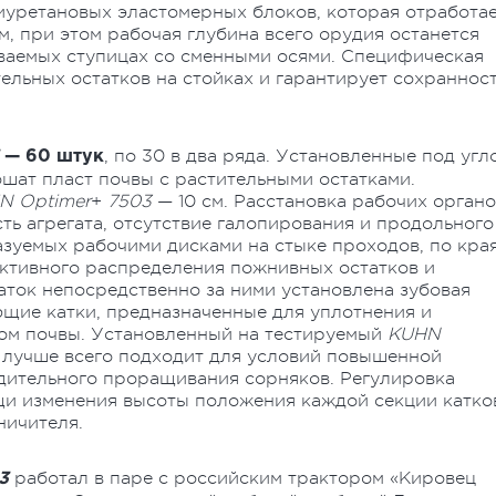
иуретановых эластомерных блоков, которая отработа
, при этом рабочая глубина всего орудия останется
ваемых ступицах со сменными осями. Специфическая
льных остатков на стойках и гарантирует сохраннос
, по 30 в два ряда. Установленные под угл
3
— 60 штук
шат пласт почвы с растительными остатками.
N Optimer
+
7503
— 10 см. Расстановка рабочих орган
ть агрегата, отсутствие галопирования и продольного
разуемых рабочими дисками на стыке проходов, по кра
ктивного распределения пожнивных остатков и
аток непосредственно за ними установлена зубовая
щие катки, предназначенные для уплотнения и
ом почвы. Установленный на тестируемый
KUHN
r
лучше всего подходит для условий повышенной
дительного проращивания сорняков. Регулировка
и изменения высоты положения каждой секции катко
ничителя.
работал в паре с российским трактором «Кировец
03