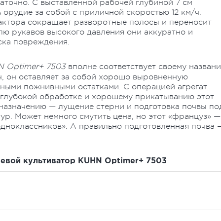
статочно. С выставленной рабочей глубиной 7 см
 орудие за собой с приличной скоростью 12 км/ч.
рактора сокращает разворотные полосы и переносит
елю рукавов высокого давления они аккуратно и
ска повреждения.
 Optimer+ 7503
вполне соответствует своему названи
/ч, он оставляет за собой хорошо выровненную
ными пожнивными остатками. С операцией агрегат
еглубокой обработке и хорошему прикатыванию этот
дназначению — лущение стерни и подготовка почвы по
ур. Может немного смутить цена, но этот «француз» —
одноклассников». А правильно подготовленная почва 
невой культиватор
KUHN Optimer+ 7503