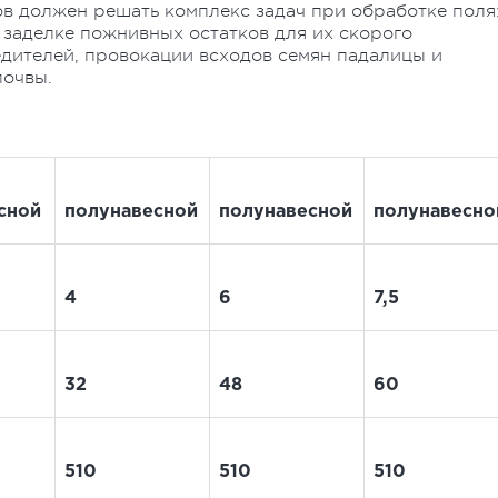
в должен решать комплекс задач при обработке поля
 заделке пожнивных остатков для их скорого
дителей, провокации всходов семян падалицы и
почвы.
сной
полунавесной
полунавесной
полунавесно
4
6
7,5
32
48
60
510
510
510