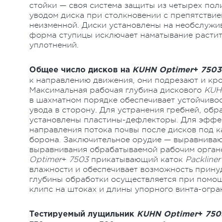
стойки — своя система защиты из четырех пол
уводом диска при столкновении с препятствием
неизменной. Диски установлены на необслужи
форма ступицы исключает наматывание растите
уплотнений.
Общее число дисков на
KUHN Optimer
+
750
к направлению движения, они подрезают и кро
Максимальная рабочая глубина дискового
KUH
в шахматном порядке обеспечивает устойчивос
увода в сторону. Для устранения гребней, об
установлены пластины-дефлекторы. Для эффе
направления потока почвы после дисков под к
борона. Заключительное орудие — выравниваю
выравнивания обрабатываемой рабочим орган
Optimer
+
7503
прикатывающий каток
Packline
влажности и обеспечивает возможность прину
глубины обработки осуществляется при помощ
клипс на штоках и длины упорного винта-огра
Тестируемый лущильник
KUHN Optimer
+
75