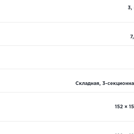
3,
7
Складная, 3-секционн
152 × 1