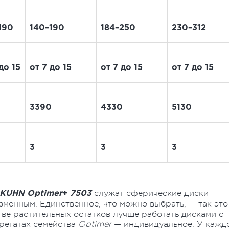
190
140–190
184–250
230–312
до 15
от 7 до 15
от 7 до 15
от 7 до 15
3390
4330
5130
3
3
3
служат сферические диски
KUHN Optimer
+
7503
зменным. Единственное, что можно выбрать, — так это
тве растительных остатков лучше работать дисками с
грегатах семейства
Optimer
— индивидуальное. У кажд