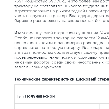
739» мощностью 390 л. с., и это более чем до
трактору не составляло никакого труда тащить
Агрегатирование на рычаги задней навески т
часть нагрузки на трактор. Благодаря держат
бережно расположены на своих местах без ри
французский стерневой лущильник
KUHN
Итак:
Особо не напрягая трактор на скорости 12 км
поверхность почвы с равномерно распределен
справляется на твердую пятерку. Благодаря н
аппарат полностью соответствует своему пре
посев зерновых, технических и кормовых культ
не самый дорогой среди своих иностранных «
залог высоких урожаев.
Технические характеристики Дисковый стер
Тип
Полунавесной