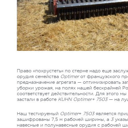
Право «похрустеть» по стерне надо еще заслу
орудия семейства
Optimer
от французского п
предназначение агрегата — оптимизировать за
уборки урожая, на полях нашей бескрайней Ро
соответствует действительности. Для этого мы
застали в работе
KUHN Optimer+ 7503
— на лу
Наш тестируемый
Optimer
+
7503
является при
зашифрованы 7,5 м рабочей ширины, а
3
указы
навесные и полунавесные орудия с рабочей шир