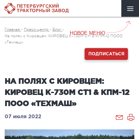
Главная
-
Пресс-центр
-
Блог
-
НОВОЕ МЕНЮ
На полях с Кировцем: КИРОВЕЦ К-730М Ст1 & КПМ-12 ПООО
«Техмаш»
ПОДПИСАТЬСЯ
НА ПОЛЯХ С КИРОВЦЕМ:
КИРОВЕЦ К-730М СТ1 & КПМ-12
ПООО «ТЕХМАШ»
07 июля 2022