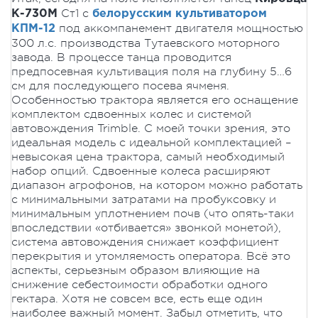
Ст1 с
К-730М
белорусским культиватором
под аккомпанемент двигателя мощностью
КПМ-12
300 л.с. производства Тутаевского моторного
завода. В процессе танца проводится
предпосевная культивация поля на глубину 5…6
см для последующего посева ячменя.
Особенностью трактора является его оснащение
комплектом сдвоенных колес и системой
автовождения Trimble. С моей точки зрения, это
идеальная модель с идеальной комплектацией –
невысокая цена трактора, самый необходимый
набор опций. Сдвоенные колеса расширяют
диапазон агрофонов, на котором можно работать
с минимальными затратами на пробуксовку и
минимальным уплотнением почв (что опять-таки
впоследствии «отбивается» звонкой монетой),
система автовождения снижает коэффициент
перекрытия и утомляемость оператора. Всё это
аспекты, серьезным образом влияющие на
снижение себестоимости обработки одного
гектара. Хотя не совсем все, есть еще один
наиболее важный момент. Забыл отметить, что