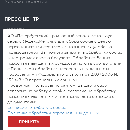
Условия гарантии
ПРЕСС ЦЕНТР
Новости
АО «Петербургский тракторный завод» использует
Логотипы
сервис Яндекс.Метрика для сбора cookie с целью
персонализации сервисов и повышения удобства
Блог
пользователей. Вы можете запретить обработку cookie
в настройках своего браузера. Обработка Ваших
персональных данных осуществляется в соответствии
с Политикой обработки персональных данных и
требованиями Федерального закона от 27.07.2006 №
152-ФЗ «О персональных данных».
Продолжая пользование сайтом, Вы даёте своё
согласие на работу с cookie, согласие на обработку
© 2026 АО «Петербургский тракторный
персональных данных и подтверждаете согласие с
завод»
документами:
Согласие на обработку персональных данных
Согласие на работу с cookie
Политика обработки персональных данных
Политика обработки персональных данных
ПРИНЯТЬ
Разработано: