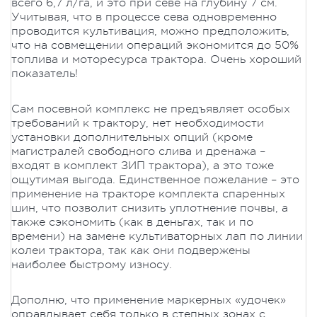
всего 6,7 л/га, и это при севе на глубину 7 см.
Учитывая, что в процессе сева одновременно
проводится культивация, можно предположить,
что на совмещении операций экономится до 50%
топлива и моторесурса трактора. Очень хороший
показатель!
Сам посевной комплекс не предъявляет особых
требований к трактору, нет необходимости
установки дополнительных опций (кроме
магистралей свободного слива и дренажа –
входят в комплект ЗИП трактора), а это тоже
ощутимая выгода. Единственное пожелание – это
применение на тракторе комплекта спаренных
шин, что позволит снизить уплотнение почвы, а
также сэкономить (как в деньгах, так и по
времени) на замене культиваторных лап по линии
колеи трактора, так как они подвержены
наиболее быстрому износу.
Дополню, что применение маркерных «удочек»
оправдывает себя только в степных зонах с