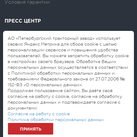
Условия гарантии
ПРЕСС ЦЕНТР
Новости
АО «Петербургский тракторный завод» использует
Логотипы
сервис Яндекс.Метрика для сбора cookie с целью
персонализации сервисов и повышения удобства
Блог
пользователей. Вы можете запретить обработку cookie
в настройках своего браузера. Обработка Ваших
персональных данных осуществляется в соответствии
с Политикой обработки персональных данных и
требованиями Федерального закона от 27.07.2006 №
152-ФЗ «О персональных данных».
Продолжая пользование сайтом, Вы даёте своё
согласие на работу с cookie, согласие на обработку
© 2026 АО «Петербургский тракторный
персональных данных и подтверждаете согласие с
завод»
документами:
Согласие на обработку персональных данных
Согласие на работу с cookie
Политика обработки персональных данных
Политика обработки персональных данных
ПРИНЯТЬ
Разработано: