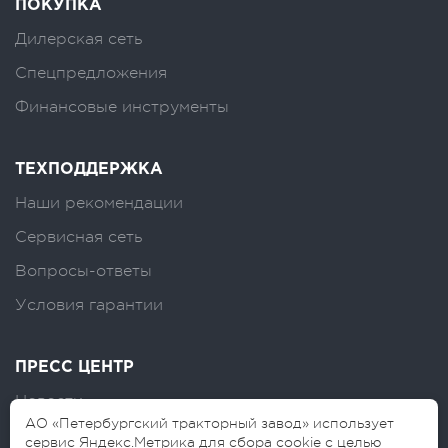
ПОКУПКА
Дилерская сеть
Спецпредложения
Финансовые инструменты
ТЕХПОДДЕРЖКА
Наши рекомендации
Сервисная сеть
Вопросы-ответы
Условия гарантии
ПРЕСС ЦЕНТР
Новости
АО «Петербургский тракторный завод» использует
Логотипы
сервис Яндекс.Метрика для сбора cookie с целью