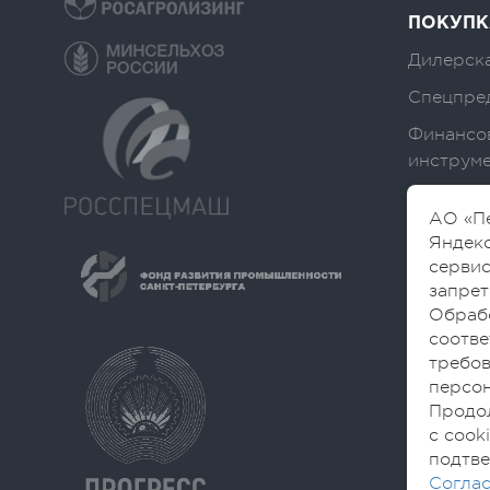
ПОКУПК
Дилерска
Спецпре
Финансо
инструм
АО «Пе
Яндекс
сервис
запрет
Обраб
соотве
требов
персон
Продол
с cook
подтве
Соглас