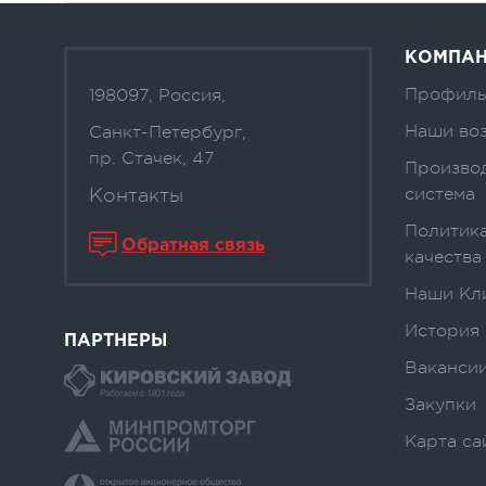
КОМПА
Профиль
198097, Россия,
Наши во
Санкт-Петербург,
пр. Стачек, 47
Произво
Контакты
система
Политика
Обратная связь
качества
Наши Кл
История
ПАРТНЕРЫ
Вакансии
Закупки
Карта са