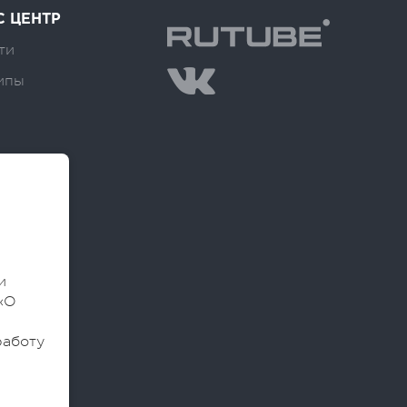
С ЦЕНТР
ти
ипы
и
«О
работу