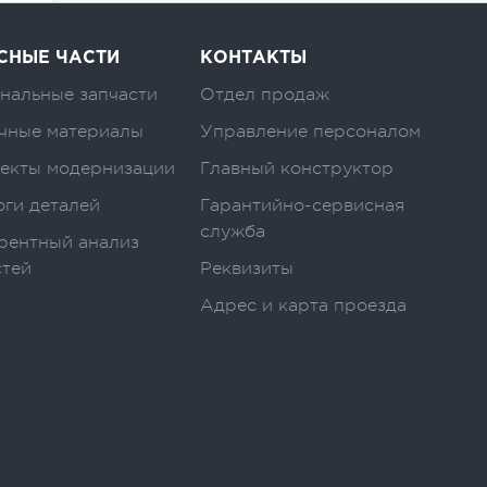
СНЫЕ ЧАСТИ
КОНТАКТЫ
нальные запчасти
Отдел продаж
чные материалы
Управление персоналом
екты модернизации
Главный конструктор
оги деталей
Гарантийно-сервисная
служба
рентный анализ
стей
Реквизиты
Адрес и карта проезда