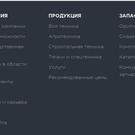
НИЯ
ПРОДУКЦИЯ
ЗАПА
 компании
Вся техника
Ориги
зможности
Агротехника
Смазо
дственная
Строительная техника
Компл
Тягачи и спецтехника
Катал
 в области
Услуги
Конку
запча
Рекомендованные цены
иенты
 и карьера
йта