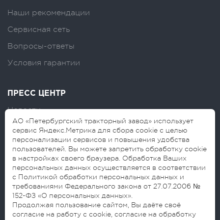
Наши рекомендации
Сервисная сеть
Вопросы-ответы
Условия гарантии
ПРЕСС ЦЕНТР
Новости
АО «Петербургский тракторный завод» использует
Логотипы
сервис Яндекс.Метрика для сбора cookie с целью
персонализации сервисов и повышения удобства
Блог
пользователей. Вы можете запретить обработку cookie
в настройках своего браузера. Обработка Ваших
персональных данных осуществляется в соответствии
с Политикой обработки персональных данных и
требованиями Федерального закона от 27.07.2006 №
152-ФЗ «О персональных данных».
Продолжая пользование сайтом, Вы даёте своё
согласие на работу с cookie, согласие на обработку
© 2026 АО «Петербургский тракторный