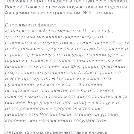
телеканала про продовольственную безопасность
России. Также в съёмках поучаствовали студенты
Академии машиностроения им. Ж.Я. Котина.
Справочно о фильме:
«Сельское хозяйство меняется: IT – как плуг,
трактор или машинное доение когда-то –
становятся инструментом конкурентоспособности
и обеспечивают продовольственную безопасность
страны, признанную на государственном уровне
одной из главных составляющих национальной
безопасности Российской Федерации, фактором
сохранения ее суверенитета. Любая страна, по
мысли президента В.Путина, или «является
суверенной, или колонией. … А колония
исторических перспектив всё-таки не имеет,
шансов выжить в такой жёсткой геополитической
борьбе». Ещё двадцать лет назад – к концу и в
итоге девяностых – продовольственная
безопасность России была, скорее, на уровне
колонии, чем независимого государства».
Авторы фильма поднимают такие важные