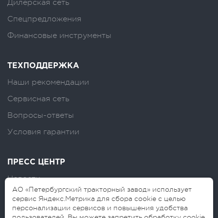
Дилерская сеть
Спецпредложения
Финансовые инструменты
ТЕХПОДДЕРЖКА
Наши рекомендации
Сервисная сеть
Вопросы-ответы
Условия гарантии
ПРЕСС ЦЕНТР
Новости
АО «Петербургский тракторный завод» использует
Логотипы
сервис Яндекс.Метрика для сбора cookie с целью
персонализации сервисов и повышения удобства
Блог
пользователей. Вы можете запретить обработку cookie