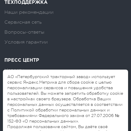
ТЕХПОДДЕРЖКА
Наши рекомендации
Сервисная сеть
Вопросы-ответы
Условия гарантии
ПРЕСС ЦЕНТР
Новости
АО «Петербургский тракторный завод» использует
Логотипы
сервис Яндекс.Метрика для сбора cookie с целью
персонализации сервисов и повышения удобства
Блог
пользователей. Вы можете запретить обработку cookie
в настройках своего браузера. Обработка Ваших
персональных данных осуществляется в соответствии
с Политикой обработки персональных данных и
требованиями Федерального закона от 27.07.2006 №
152-ФЗ «О персональных данных».
Продолжая пользование сайтом, Вы даёте своё