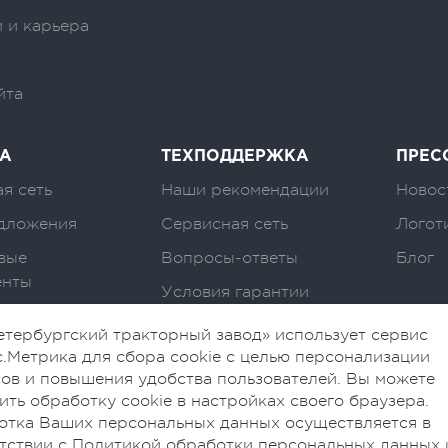
 и карьера
йта
А
ТЕХПОДДЕРЖКА
ПРЕС
я сеть
Наши рекомендации
Новос
дложения
Сервисная сеть
Логот
вые
Вопросы-ответы
Блог
енты
Условия гарантии
тербургский тракторный завод» использует сервис
.Метрика для сбора cookie с целью персонализации
ов и повышения удобства пользователей. Вы можете
ить обработку cookie в настройках своего браузера.
отка Ваших персональных данных осуществляется в
тствии с Политикой обработки персональных данных 