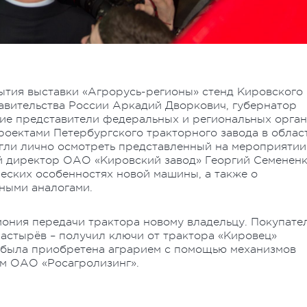
рытия выставки «Агрорусь-регионы» стенд Кировского
авительства России Аркадий Дворкович, губернатор
гие представители федеральных и региональных орга
роектами Петербургского тракторного завода в облас
гли лично осмотреть представленный на мероприятии
й директор ОАО «Кировский завод» Георгий Семенен
ческих особенностях новой машины, а также о
ными аналогами.
ония передачи трактора новому владельцу. Покупате
астырёв – получил ключи от трактора «Кировец»
а была приобретена аграрием с помощью механизмов
м ОАО «Росагролизинг».