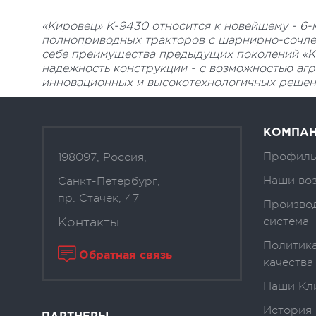
«Кировец» К-9430 относится к новейшему - 6
полноприводных тракторов с шарнирно-сочле
себе преимущества предыдущих поколений «Ки
надежность конструкции - с возможностью аг
инновационных и высокотехнологичных решени
КОМПА
Профиль
198097, Россия,
Наши во
Санкт-Петербург,
пр. Стачек, 47
Произво
Контакты
система
Политика
Обратная связь
качества
Наши Кл
История