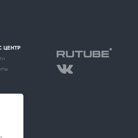
С ЦЕНТР
ти
ипы
и