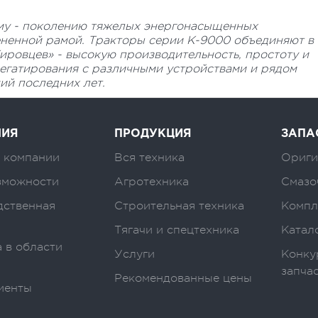
-му - поколению тяжелых энергонасыщенных
ненной рамой. Тракторы серии К-9000 объединяют в
ровцев» - высокую производительность, простоту и
регатирования с различными устройствами и рядом
й последних лет.
НИЯ
ПРОДУКЦИЯ
ЗАПА
 компании
Вся техника
Ориги
зможности
Агротехника
Смазо
дственная
Строительная техника
Компл
Тягачи и спецтехника
Катал
 в области
Услуги
Конку
запча
Рекомендованные цены
иенты