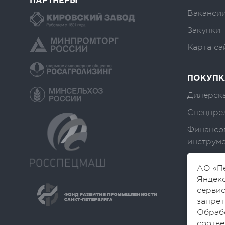
ПАРТНЕРЫ
Вакансии
Закупки
Карта са
ПОКУПК
Дилерска
Спецпре
Финансо
инструм
АО «Пе
Яндекс
сервис
запрет
Обраб
соотве