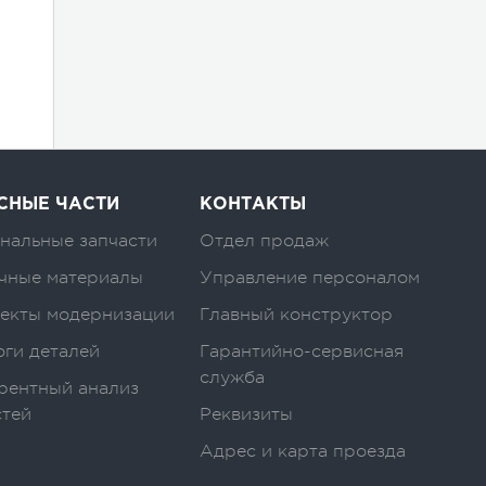
СНЫЕ ЧАСТИ
КОНТАКТЫ
нальные запчасти
Отдел продаж
чные материалы
Управление персоналом
екты модернизации
Главный конструктор
оги деталей
Гарантийно-сервисная
служба
рентный анализ
стей
Реквизиты
Адрес и карта проезда