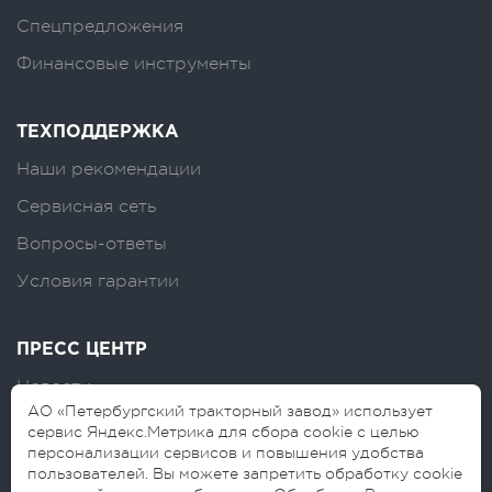
Спецпредложения
Финансовые инструменты
ТЕХПОДДЕРЖКА
Наши рекомендации
Сервисная сеть
Вопросы-ответы
Условия гарантии
ПРЕСС ЦЕНТР
Новости
АО «Петербургский тракторный завод» использует
Логотипы
сервис Яндекс.Метрика для сбора cookie с целью
персонализации сервисов и повышения удобства
Блог
пользователей. Вы можете запретить обработку cookie