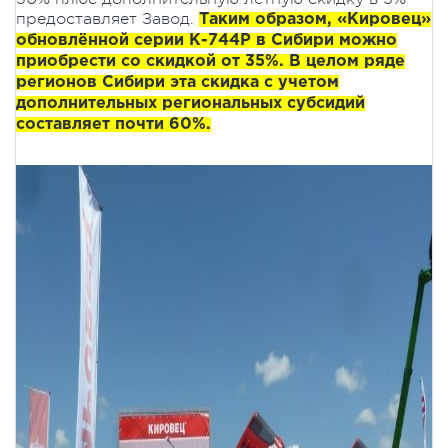
предоставляет Завод.
Таким образом, «Кировец»
обновлённой серии К-744Р в Сибири можно
приобрести со скидкой от 35%. В целом ряде
регионов Сибири эта скидка с учетом
дополнительных региональных субсидий
составляет почти 60%.