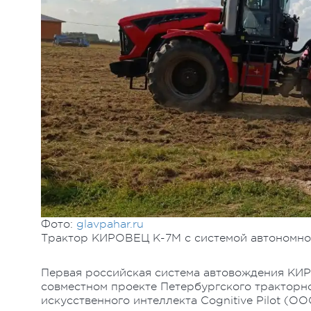
Фото:
glavpahar.ru
Трактор КИРОВЕЦ К-7М с системой автоном
Первая российская система автовождения КИ
совместном проекте Петербургского тракторно
искусственного интеллекта Cognitive Pilot (О