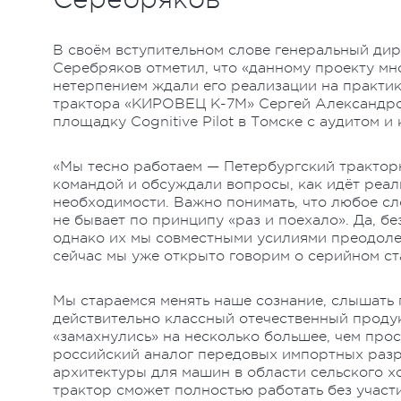
В своём вступительном слове генеральный ди
Серебряков отметил, что «данному проекту мно
нетерпением ждали его реализации на практик
трактора «КИРОВЕЦ К-7М» Сергей Александро
площадку Cognitive Pilot в Томске с аудитом и
«Мы тесно работаем — Петербургский тракторны
командой и обсуждали вопросы, как идёт реал
необходимости. Важно понимать, что любое сл
не бывает по принципу «раз и поехало». Да, 
однако их мы совместными усилиями преодолев
сейчас мы уже открыто говорим о серийном ст
Мы стараемся менять наше сознание, слышать п
действительно классный отечественный проду
«замахнулись» на несколько большее, чем прос
российский аналог передовых импортных разр
архитектуры для машин в области сельского хо
трактор сможет полностью работать без участи