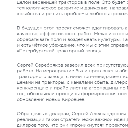
целой вереницей тракторов в поле. Это будет
технологическое развитие и движение, направл
хозяйства и решить проблемы любого агрохоз
В будущем этот проект сможет адаптировать а
качество, эффективность работ. Механизаторы
обрабатывать поля и возделывать культуры. Та
и есть чёткое убеждение, что мы с этим справ
«Петербургский тракторный завод».
Сергей Серебряков заверил всех присутствующи
работа. На мероприятие были приглашены абс
тракторного завода, с ними топ-менеджмент 
ценами на тракторы, с каналами сбыта, дилер
конкуренцию и прайс-лист на агромашины по П
год, обозначили принципы формирования новы
обновления новых Кировцев.
Обращаясь к дилерам, Сергей Александрович
реализации такой стратегически важной идеи 
дилеров того, что они «проникнутся» проектом