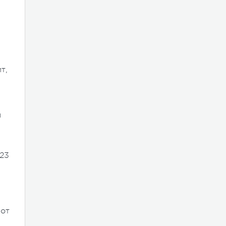
т,
я
23
 от