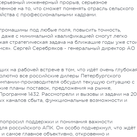
 серьезный инженерный прорыв, серьезное
енное на то, что сможет поменять отрасль сельского
яйства с профессиональными кадрами.
громашины под любые поля, повысить точность,
 даже с минимальной квалификацией смогут легко
кая стратегическая задача на ближашие годы уже стои
имся». Сергей Серебряков - генеральный директор АО
х на рабочей встрече в том, что идёт очень глубока
олютно все российские дилеры Петербургского
компании-производителя обсудил текущую ситуацию с
ские планы поставок, предложения на рынке,
рограмме 1432. Рассмотрели и вызовы и задачи на 20
х каналов сбыта, функциональные возможности и
 попросил поддержки и понимания важности
для российского АПК. Он особо подчеркнул, что ждёт
 и самое главное объективно, откровенно и