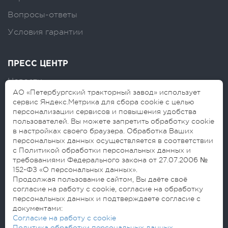
Вопросы-ответы
Условия гарантии
ПРЕСС ЦЕНТР
Новости
АО «Петербургский тракторный завод» использует
Логотипы
сервис Яндекс.Метрика для сбора cookie с целью
персонализации сервисов и повышения удобства
Блог
пользователей. Вы можете запретить обработку cookie
в настройках своего браузера. Обработка Ваших
персональных данных осуществляется в соответствии
с Политикой обработки персональных данных и
требованиями Федерального закона от 27.07.2006 №
152-ФЗ «О персональных данных».
Продолжая пользование сайтом, Вы даёте своё
согласие на работу с cookie, согласие на обработку
© 2026 АО «Петербургский тракторный
персональных данных и подтверждаете согласие с
завод»
документами:
Согласие на обработку персональных данных
Согласие на работу с cookie
Политика обработки персональных данных
Политика обработки персональных данных