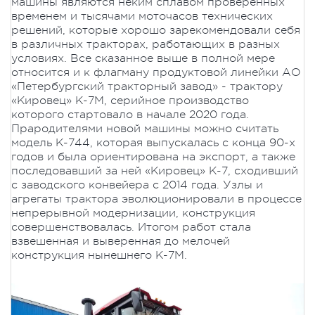
машины являются неким сплавом проверенных
временем и тысячами моточасов технических
решений, которые хорошо зарекомендовали себя
в различных тракторах, работающих в разных
условиях. Все сказанное выше в полной мере
относится и к флагману продуктовой линейки АО
«Петербургский тракторный завод» - трактору
«Кировец» К-7М, серийное производство
которого стартовало в начале 2020 года.
Прародителями новой машины можно считать
модель К-744, которая выпускалась с конца 90-х
годов и была ориентирована на экспорт, а также
последовавший за ней «Кировец» К-7, сходивший
с заводского конвейера с 2014 года. Узлы и
агрегаты трактора эволюционировали в процессе
непрерывной модернизации, конструкция
совершенствовалась. Итогом работ стала
взвешенная и выверенная до мелочей
конструкция нынешнего К-7М.