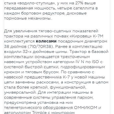
стыка «водило-ступица», у них на 27% выше
передаваемая мощность, четыре сателлита в
каждом бортовом редукторе, дисковые
тормозные механизмы.
Для увеличения тягово-сцепных показателей
трактора на различных почвах «Кировец» К-7М
комплектуется
посадочным диаметром
колесами
38 дюймов (710/70R38). Ранее в комплектацию
входили 32-х дюймовые шины. Трактор в базовой
комплектации оснащается трехточечным
навесным устройством категории IV N по ISO с
системой быстрой сцепки, гидрофицированным
крюком и тяговым брусом. По сравнению с
навеской предшественника К-7 у новой машины
цепи заменены раскосами, а конструкция в целом
стала более крепкой, функциональной,
универсальной. Для интеграции машины в
современные системы управления парком,
предусмотрена установка на них
телеметрического оборудования ОМНИКОМ и
автопилотом Trimble с монитором