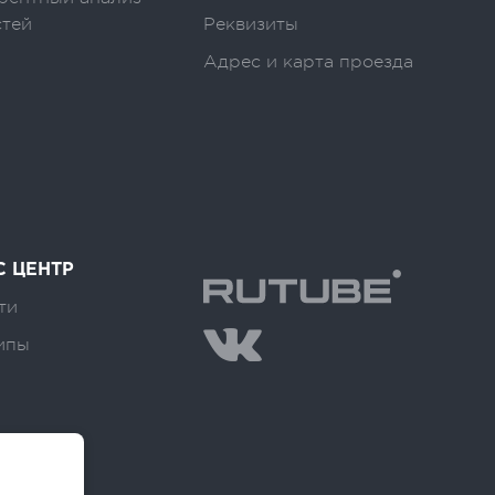
стей
Реквизиты
Адрес и карта проезда
С ЦЕНТР
ти
ипы