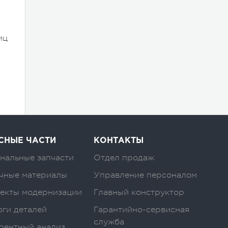
иц
и
СНЫЕ ЧАСТИ
КОНТАКТЫ
нальные запчасти
Отдел продаж
чные материалы
Управление персоналом
екты модернизации
Главный конструктор
оги деталей
Гарантийно-сервисная
служба
рентный анализ