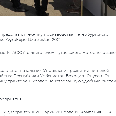
представил технику производства Петербургского
е AgroExpo Uzbekistan 2021.
ю К-730Ст1 с двигателем Тутаевского моторного заво
вода стал начальник Управления развития пищевой
яйства Республики Узбекистан Боходир Юнусов. Он
ину трактора и усовершенствованную удобную систе
роприятия.
ных дилера техники марки «Кировец». Компания BЕК