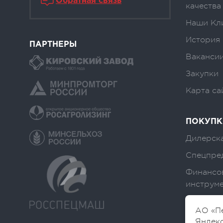
Обратная связь
качества
Наши Кл
История
ПАРТНЕРЫ
Вакансии
Закупки
Карта са
ПОКУПК
Дилерска
Спецпре
Финансо
инструм
АО «Пе
Яндекс