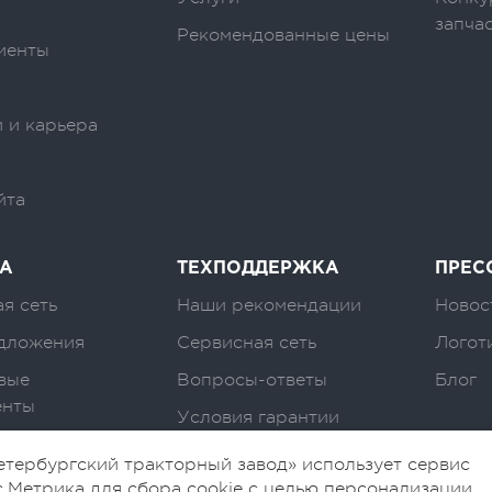
запча
Рекомендованные цены
иенты
 и карьера
йта
А
ТЕХПОДДЕРЖКА
ПРЕС
я сеть
Наши рекомендации
Новос
дложения
Сервисная сеть
Логот
вые
Вопросы-ответы
Блог
енты
Условия гарантии
тербургский тракторный завод» использует сервис
.Метрика для сбора cookie с целью персонализации