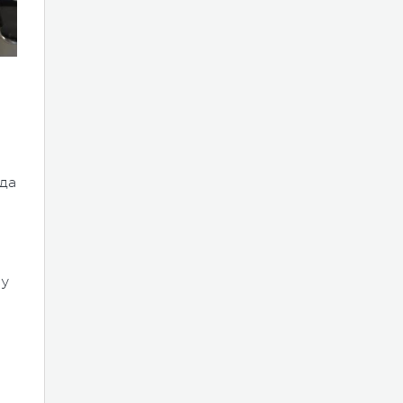
да
му