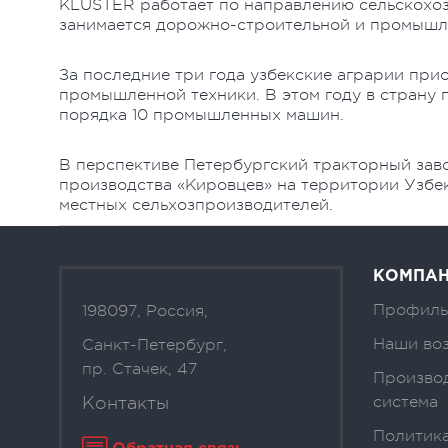
КLUSTER работает по направлению сельскохозя
занимается дорожно-строительной и промышл
За последние три года узбекские аграрии при
промышленной техники. В этом году в страну п
порядка 10 промышленных машин.
В перспективе Петербургский тракторный зав
производства «Кировцев» на территории Узбек
местных сельхозпроизводителей.
КОМПА
Профиль
198097, Россия,
Наши во
Санкт-Петербург,
пр. Стачек, 47
Произво
Контакты
система
Политика