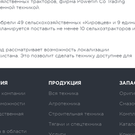
йственных тракторов, фирма Powerlin Co Trading
енной техникой.
обрели 49 сельскохозяйственных «Кировцев» и 9 един
ланируется поставить не менее 10 сельхозтракторов 
од рассматривает возможность локализации
истана. Это позволит сделать технику доступнее для
НИЯ
ПРОДУКЦИЯ
ЗАПА
 компании
Вся техника
Ориги
зможности
Агротехника
Смазо
дственная
Строительная техника
Компл
Тягачи и спецтехника
Катал
 в области
Услуги
Конку