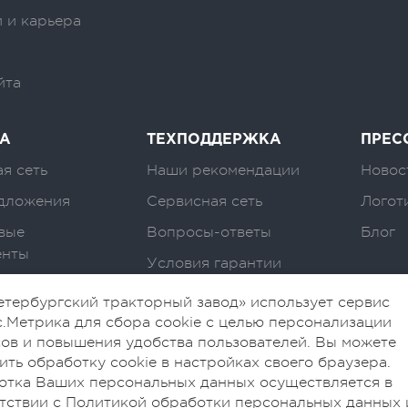
 и карьера
йта
А
ТЕХПОДДЕРЖКА
ПРЕС
я сеть
Наши рекомендации
Новос
дложения
Сервисная сеть
Логот
вые
Вопросы-ответы
Блог
енты
Условия гарантии
тербургский тракторный завод» использует сервис
.Метрика для сбора cookie с целью персонализации
ов и повышения удобства пользователей. Вы можете
ить обработку cookie в настройках своего браузера.
отка Ваших персональных данных осуществляется в
тствии с Политикой обработки персональных данных 