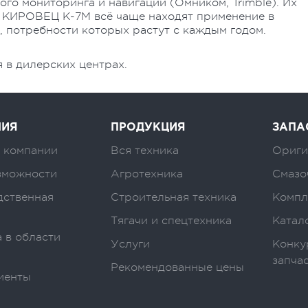
го мониторинга и навигации (Омником, Trimble). Их
ры КИРОВЕЦ К-7М всё чаще находят применение в
 потребности которых растут с каждым годом.
 в дилерских центрах.
НИЯ
ПРОДУКЦИЯ
ЗАПА
 компании
Вся техника
Ориги
зможности
Агротехника
Смазо
дственная
Строительная техника
Компл
Тягачи и спецтехника
Катал
 в области
Услуги
Конку
запча
Рекомендованные цены
иенты