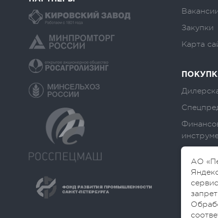
Вакансии
Закупки
Карта са
ПОКУПК
Дилерска
Спецпре
Финансо
инструм
АО «Пе
Яндекс
сервис
запрет
Обраб
соотве