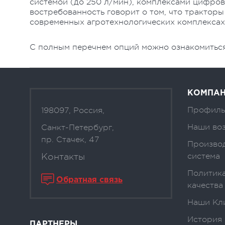
системой (до 250 л/мин), комплексами цифрово
востребованность говорит о том, что тракто
современных агротехнологических комплексах,
С полным перечнем опций можно ознакомиться
КОМПА
Профиль
198097, Россия,
Наши во
Санкт-Петербург,
пр. Стачек, 47
Произво
Контакты
система
Политика
Обратная связь
качества
Наши Кл
История
ПАРТНЕРЫ