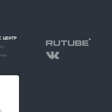
С ЦЕНТР
ти
ипы
и