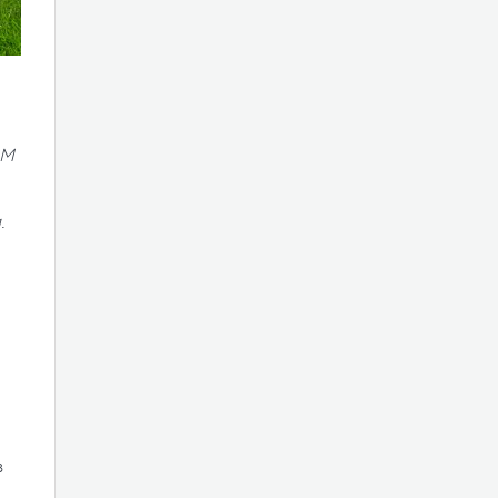
ОМ
и
.
в