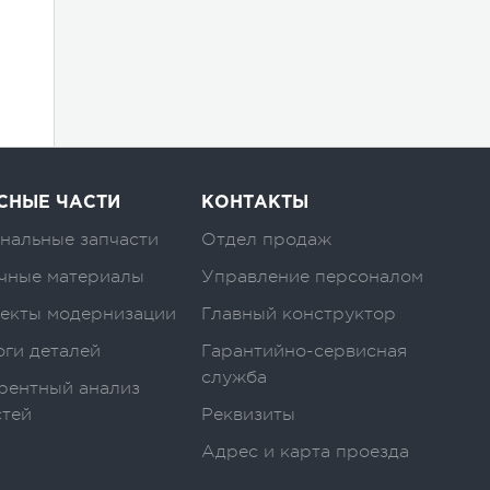
СНЫЕ ЧАСТИ
КОНТАКТЫ
нальные запчасти
Отдел продаж
чные материалы
Управление персоналом
екты модернизации
Главный конструктор
оги деталей
Гарантийно-сервисная
служба
рентный анализ
стей
Реквизиты
Адрес и карта проезда