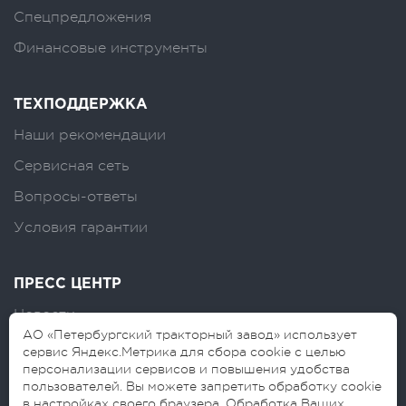
Спецпредложения
Финансовые инструменты
ТЕХПОДДЕРЖКА
Наши рекомендации
Сервисная сеть
Вопросы-ответы
Условия гарантии
ПРЕСС ЦЕНТР
Новости
АО «Петербургский тракторный завод» использует
Логотипы
сервис Яндекс.Метрика для сбора cookie с целью
персонализации сервисов и повышения удобства
Блог
пользователей. Вы можете запретить обработку cookie
в настройках своего браузера. Обработка Ваших