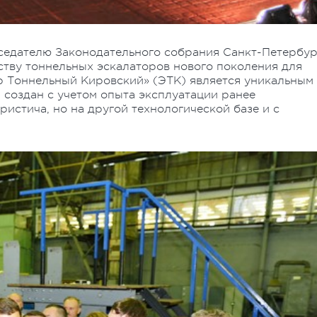
седателю Законодательного собрания Санкт-Петербур
ству тоннельных эскалаторов нового поколения для
 Тоннельный Кировский» (ЭТК) является уникальным
 создан с учетом опыта эксплуатации ранее
истича, но на другой технологической базе и с