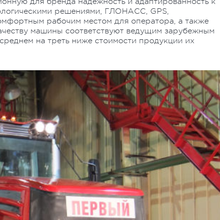
ионную для бренда надежность и адаптированность к
ологическими решениями, ГЛОНАСС, GPS,
омфортным рабочим местом для оператора, а также
качеству машины соответствуют ведущим зарубежным
 среднем на треть ниже стоимости продукции их