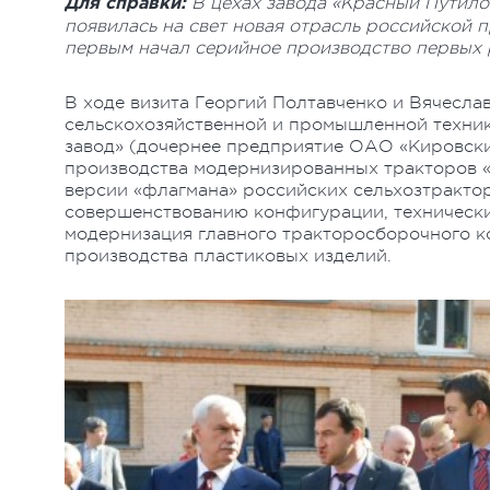
В цехах завода «Красный Путилов
Для справки:
появилась на свет новая отрасль российской 
первым начал серийное производство первых 
В ходе визита Георгий Полтавченко и Вячесл
сельскохозяйственной и промышленной техни
завод» (дочернее предприятие ОАО «Кировский
производства модернизированных тракторов «
версии «флагмана» российских сельхозтрактор
совершенствованию конфигурации, технически
модернизация главного тракторосборочного ко
производства пластиковых изделий.