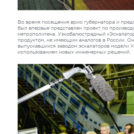
Во время посещения врио губернатора и пред
был впервые представлен проект по производ
метрополитена. Узкобалюстрадный «Эскалатор
продуктом, не имеющим аналогов в России. Он
выпускавшихся заводом эскалаторов модели Хр
использованием новых инженерных решений.