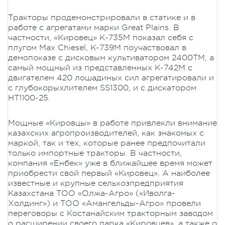
Тракторы продемонстрировали в статике и в
работе с агрегатами марки Great Plains. В
частности, «Кировец» К-735М показал себя с
плугом Max Chiesel, К-739М поучаствовал в
демопоказе с дисковым культиватором 2400TM, а
самый мощный из представленных К-742М с
двигателем 420 лошадиных сил агрегатировали и
с глубокорыхлителем SS1300, и с дискатором
HT1100-25.
Мощные «Кировцы» в работе привлекли внимание
казахских агропроизводителей, как знакомых с
маркой, так и тех, которые ранее предпочитали
только импортные тракторы. В частности,
компания «Енбек» уже в ближайшее время может
приобрести свой первый «Кировец». А наиболее
известные и крупные сельхозпредприятия
Казахстана ТОО «Олжа-Агро» («Иволга-
Холдинг») и ТОО «Амангельды-Агро» провели
переговоры с Костанайским тракторным заводом
о расширении своего парка «Кировцев», а также о