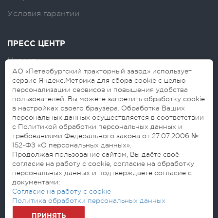
Условия гарантии
ПРЕСС ЦЕНТР
Новости
АО «Петербургский тракторный завод» использует
Логотипы
сервис Яндекс.Метрика для сбора cookie с целью
персонализации сервисов и повышения удобства
Блог
пользователей. Вы можете запретить обработку cookie
в настройках своего браузера. Обработка Ваших
персональных данных осуществляется в соответствии
с Политикой обработки персональных данных и
требованиями Федерального закона от 27.07.2006 №
152-ФЗ «О персональных данных».
Продолжая пользование сайтом, Вы даёте своё
согласие на работу с cookie, согласие на обработку
© 2026 АО «Петербургский тракторный
персональных данных и подтверждаете согласие с
завод»
документами:
Согласие на обработку персональных данных
Согласие на работу с cookie
Политика обработки персональных данных
Политика обработки персональных данных
ПРИНЯТЬ