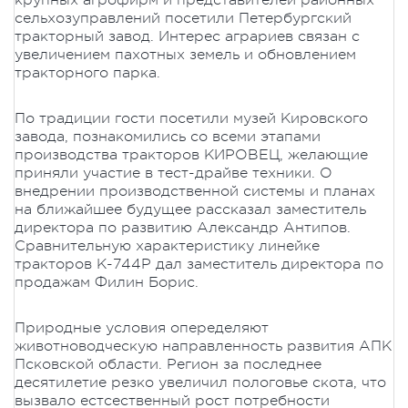
крупных агрофирм и представителей районных
сельхозуправлений посетили Петербургский
тракторный завод. Интерес аграриев связан с
увеличением пахотных земель и обновлением
тракторного парка.
По традиции гости посетили музей Кировского
завода, познакомились со всеми этапами
производства тракторов КИРОВЕЦ, желающие
приняли участие в тест-драйве техники. О
внедрении производственной системы и планах
на ближайшее будущее рассказал заместитель
директора по развитию Александр Антипов.
Сравнительную характеристику линейке
тракторов К-744Р дал заместитель директора по
продажам Филин Борис.
Природные условия опеределяют
животноводческую направленность развития АПК
Псковской области. Регион за последнее
десятилетие резко увеличил пологовье скота, что
вызвало естсественный рост потребности