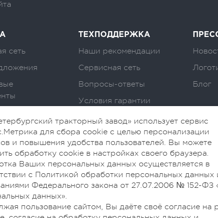
йта
А
ТЕХПОДДЕРЖКА
ПРЕС
я сеть
Наши рекомендации
Новос
дложения
Сервисная сеть
Логот
вые
Вопросы-ответы
Блог
енты
Условия гарантии
тербургский тракторный завод» использует сервис
.Метрика для сбора cookie с целью персонализации
ов и повышения удобства пользователей. Вы можете
ить обработку cookie в настройках своего браузера.
отка Ваших персональных данных осуществляется в
тствии с Политикой обработки персональных данных 
аниями Федерального закона от 27.07.2006 № 152-ФЗ 
альных данных».
жая пользование сайтом, Вы даёте своё согласие на 
ie, согласие на обработку персональных данных и