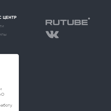
С ЦЕНТР
ти
ипы
и
«О
работу