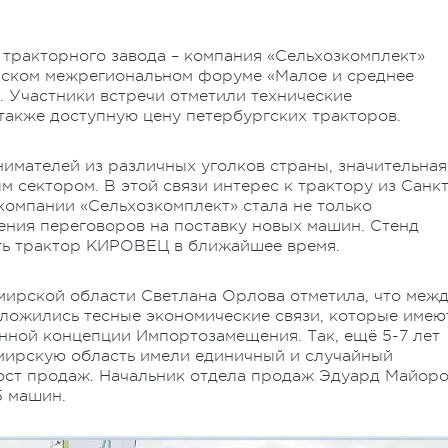
тракторного завода – компания «Сельхозкомплект»
ском межрегиональном форуме «Малое и среднее
. Участники встречи отметили технические
также доступную цену петербургских тракторов.
имателей из различных уголков страны, значительная
м сектором. В этой связи интерес к трактору из Санкт
компании «Сельхозкомплект» стала не только
ения переговоров на поставку новых машин. Стенд
ить трактор КИРОВЕЦ в ближайшее время.
ирской области Светлана Орлова отметила, что меж
ложились тесные экономические связи, которые имею
нной концепции Импортозамещения. Так, ещё 5-7 лет
мирскую область имели единичный и случайный
рост продаж. Начальник отдела продаж Эдуард Майор
5 машин.