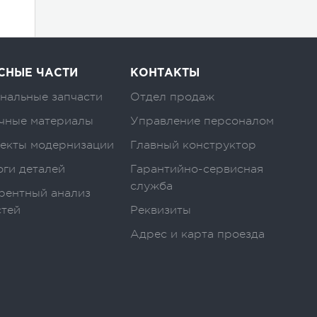
СНЫЕ ЧАСТИ
КОНТАКТЫ
нальные запчасти
Отдел продаж
чные материалы
Управление персоналом
екты модернизации
Главный конструктор
оги деталей
Гарантийно-сервисная
служба
рентный анализ
стей
Реквизиты
Адрес и карта проезда