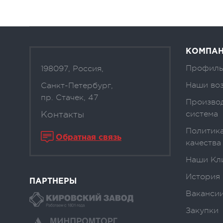
КОМПА
Профиль
198097, Россия,
Наши во
Санкт-Петербург,
пр. Стачек, 47
Произво
Контакты
система
Политика
Обратная связь
качества
Наши Кл
История
ПАРТНЕРЫ
Вакансии
Закупки