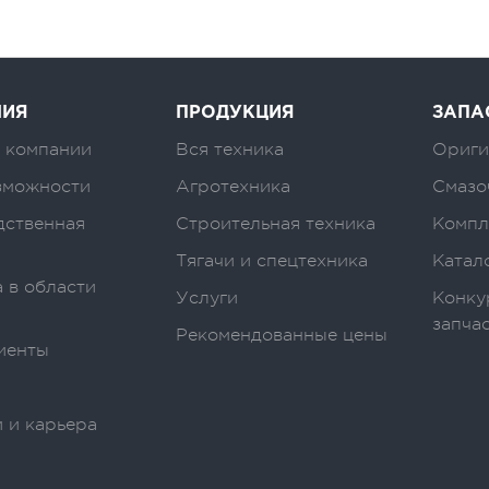
НИЯ
ПРОДУКЦИЯ
ЗАПА
 компании
Вся техника
Ориги
зможности
Агротехника
Смазо
дственная
Строительная техника
Компл
Тягачи и спецтехника
Катал
 в области
Услуги
Конку
запча
Рекомендованные цены
иенты
 и карьера