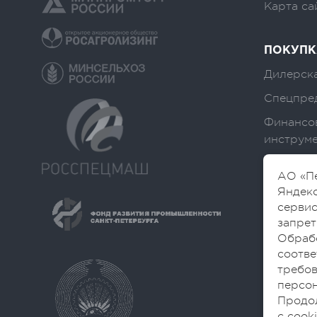
Карта са
ПОКУПК
Дилерска
Спецпре
Финансо
инструм
АО «Пе
Яндекс
сервис
запрет
Обраб
соотве
требов
персон
Продол
с cook