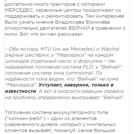
достаточно много тракторов с моторами
МЕРСЕДЕС, сервисные центры продолжают их
поддерживать и ремонтировать. Тем интереснее
было узнать мнение Владислава Фомичёва
относительно двигателей ВЕЙЧАЙ в сравнении с
ними. Вот что он нам рассказал.
- Оба мотора,
MTU
(он же
Mercedes
) и
Weichai
рядные шестёрки, у "Мерседеса" на каждом
цилиндре отдельный насос и форсунка – так
называемая топливная система
PLD
, у "Вейчай"
топливная система типа
common
rail
. По
надёжности пока видим, что "Вейчай" не хуже
"Мерседеса".
Уступает, наверное, только в
. А вот в скорости реакции сервиса
известности
на проблему определенно выигрывает "Вейчай".
Топливная система аккумуляторного типа
("коммон-рейл") – один из элементов
современного дизеля, который у мнительных
клиентов вызывает, пожалуй, самое большое