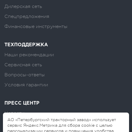
Дилерская сеть
Спецпредложения
Финансовые инструменты
ТЕХПОДДЕРЖКА
Наши рекомендации
Сервисная сеть
Вопросы-ответы
Условия гарантии
ПРЕСС ЦЕНТР
Новости
АО «Петербургский тракторный завод» использует
Логотипы
сервис Яндекс.Метрика для сбора cookie с целью
персонализации сервисов и повышения удобства