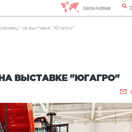
Карта дилеров
П
ировец" на выставке "Югагро"
НА ВЫСТАВКЕ "ЮГАГРО"