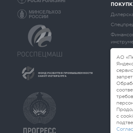
ПОКУПК
Дилерска
Спецпре
Финансо
инструм
АО «Пе
Яндекс
сервис
запрет
Обраб
соотве
требов
персон
Продол
с cook
подтве
Соглас