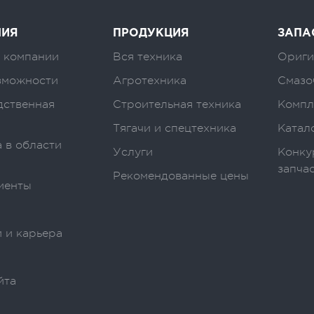
НИЯ
ПРОДУКЦИЯ
ЗАПА
 компании
Вся техника
Ориги
зможности
Агротехника
Смазо
дственная
Строительная техника
Компл
Тягачи и спецтехника
Катал
 в области
Услуги
Конку
запча
Рекомендованные цены
иенты
 и карьера
йта