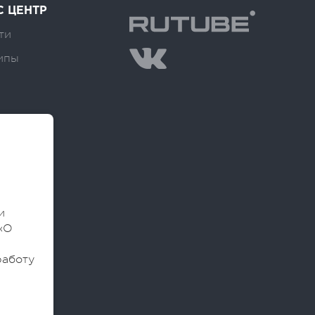
С ЦЕНТР
ти
ипы
и
«О
работу