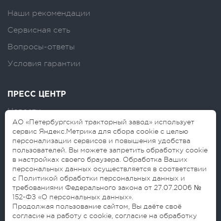
Наши рекомендации
Сервисная сеть
Вопросы-ответы
Условия гарантии
ПРЕСС ЦЕНТР
Новости
АО «Петербургский тракторный завод» использует
Логотипы
сервис Яндекс.Метрика для сбора cookie с целью
персонализации сервисов и повышения удобства
Блог
пользователей. Вы можете запретить обработку cookie
в настройках своего браузера. Обработка Ваших
персональных данных осуществляется в соответствии
с Политикой обработки персональных данных и
требованиями Федерального закона от 27.07.2006 №
152-ФЗ «О персональных данных».
Продолжая пользование сайтом, Вы даёте своё
согласие на работу с cookie, согласие на обработку
© 2026 АО «Петербургский тракторный