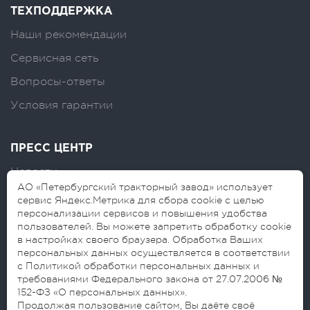
ТЕХПОДДЕРЖКА
Наши рекомендации
Сервисная сеть
Вопросы-ответы
Условия гарантии
ПРЕСС ЦЕНТР
Новости
АО «Петербургский тракторный завод» использует
Логотипы
сервис Яндекс.Метрика для сбора cookie с целью
персонализации сервисов и повышения удобства
Блог
пользователей. Вы можете запретить обработку cookie
в настройках своего браузера. Обработка Ваших
персональных данных осуществляется в соответствии
с Политикой обработки персональных данных и
требованиями Федерального закона от 27.07.2006 №
152-ФЗ «О персональных данных».
Продолжая пользование сайтом, Вы даёте своё